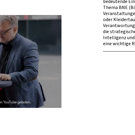
bedeutende Ein
Thema BNE (Bil
Veranstaltungen
oder Kleidertau
Verantwortung,
die strategisc
Intelligenz und 
eine wichtige R
von YouTube geladen.