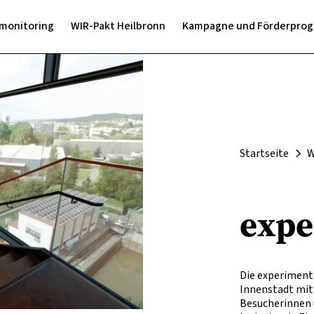
monitoring
WIR-Pakt Heilbronn
Kampagne und Förderpro
"Heilbronn, das Klima und WIR"
Partner
Tätigkeitsfelder
Veranstaltungen
KLIMAfit Förderprogramm
Übersicht
Gebäudeheizung
WIR-Pakt Veranstaltung 2024
Partner werden
Photovoltaik
Startseite
W
Windenergie
Mobilität
expe
Die experimenta
Innenstadt mit 
Besucherinnen u